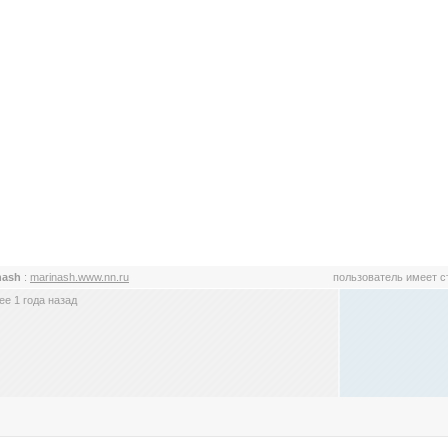
nash
:
marinash.www.nn.ru
пользователь имеет 
е 1 года назад