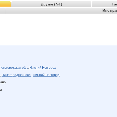
Друзья
( 54 )
Га
Мне нра
а
ижегородская обл.
,
Нижний Новгород
,
Нижегородская обл.
,
Нижний Новгород
зано
ны