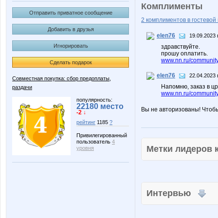
Комплименты
Отправить приватное сообщение
2 комплиментов в гостевой 
Добавить в друзья
elen76
19.09.2023 
Игнорировать
здравствуйте.
прошу оплатить.
www.nn.ru/community
Сделать подарок
elen76
22.04.2023 
Совместная покупка: сбор предоплаты,
Напомню, заказ в цр
раздачи
www.nn.ru/community
популярность:
22180 место
Вы не авторизованы! Чтоб
-2 ↓
рейтинг
1185
?
Привилегированный
пользователь
4
Метки лидеров
уровня
Интервью