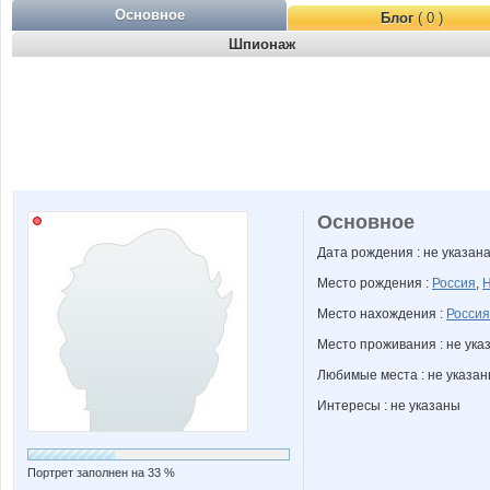
Основное
Блог
( 0 )
Шпионаж
Основное
Дата рождения : не указан
Место рождения :
Россия
,
Н
Место нахождения :
Россия
Место проживания : не ука
Любимые места : не указа
Интересы : не указаны
Портрет заполнен на 33 %