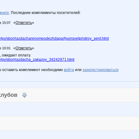
книге
. Последние комплименты посетителей:
«
Ответить
»
в 15:07
/pv/sbor/razdacharenomeodezhdaparfyumsvetpristroy_sent.html
«
Ответить
»
в 10:01
, ожидает оплату.
/pv/sbor/razdacha_zakazov_34242971.html
ы оставить комплимент необходимо
войти
или
зарегистрироваться
 клубов