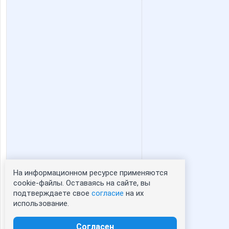
На информационном ресурсе применяются
Статистика портрета:
cookie-файлы. Оставаясь на сайте, вы
подтверждаете свое
согласие
на их
сейчас просматривают портрет - 0
использование.
зарегистрированные пользователи
посетившие портрет за 7 дней - 0
Согласен